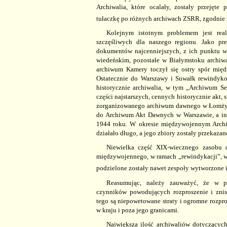
Archiwalia, które ocalały, zostały przejęte 
tułaczkę po różnych archiwach ZSRR, zgodnie 
Kolejnym istotnym problemem jest real
szczęśliwych dla naszego regionu. Jako pr
dokumentów najcenniejszych, z ich punktu wi
wiedeńskim, pozostałe w Białymstoku archiwa
archiwum Kamery toczył się ostry spór międ
Ostatecznie do Warszawy i Suwałk rewindyk
historycznie archiwalia, w tym „Archiwum Ser
części najstarszych, cennych historycznie akt,
zorganizowanego archiwum dawnego w Łomży, ja
do Archiwum Akt Dawnych w Warszawie, a inte
1944 roku. W okresie międzywojennym Arc
działało długo, a jego zbiory zostały przeka
Niewielka część XIX-wiecznego zasobu 
międzywojennego, w ramach „rewindykacji”, wr
podzielone zostały nawet zespoły wytworzone 
Reasumując, należy zauważyć, że w p
czynników powodujących rozproszenie i znis
tego są niepowetowane straty i ogromne rozpro
w kraju i poza jego granicami.
Największa ilość archiwaliów dotyczący