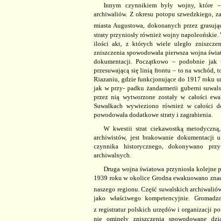
Innym czynnikiem były wojny, które 
archiwaliów. Z okresu potopu szwedzkiego, za
miasta Augustowa, dokonanych przez grasują
straty przyniosły również wojny napoleoński
ilości akt, z
których wiele uległo zniszczen
zniszczenia spowodowała pierwsza wojna świa
dokumentacji. Początkowo – podobnie jak u
przesuwającą się linią frontu – to na wschód, 
Riazaniu, gdzie funkcjonujące do 1917 roku 
jak w przy- padku żandarmerii guberni suwal
przez nią wytworzone zostały w całości 
Suwałkach wywieziono również w całości do
powodowała dodatkowe straty i zagrabienia.
W kwestii strat ciekawostką metodyczn
archiwistów, jest brakowanie dokumentacji 
czynnika historycznego, dokonywano przy
archiwalnych.
Druga wojna światowa przyniosła kolejne 
1939 roku w okolice Grodna ewakuowano znac
naszego regionu. Część suwalskich archiwali
jako właściwego kompetencyjnie. Gromadz
z
registratur polskich urzędów i organizacji 
nie ominęły zniszczenia spowodowane dzia