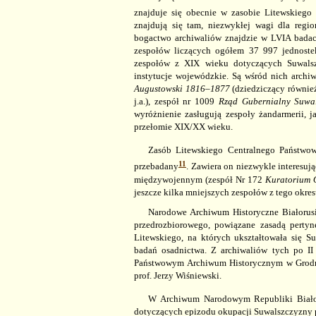
znajduje się obecnie w zasobie Litewskieg
znajdują się tam, niezwykłej wagi dla regio
bogactwo archiwaliów znajdzie w
LVIA badac
zespołów liczących ogółem 37 997 jednostek
zespołów z XIX wieku dotyczących Suwalsz
instytucje wojewódzkie. Są wśród nich archiw
Augustowski
1816–1877
(dziedziczący równie
j.a.), zespół nr 1009
Rząd Gubernialny Suw
wyróżnienie zasługują zespoły żandarmerii, 
przełomie XIX/XX wieku.
Zasób Litewskiego Centralnego Państwo
11
przebadany
. Zawiera on niezwykle interesuj
międzywojennym (zespół Nr 172
Kuratorium 
jeszcze kilka mniejszych zespołów z tego okres
Narodowe Archiwum Historyczne Białorusi
przedrozbiorowego, powiązane zasadą perty
Litewskiego, na których ukształtowała się S
badań osadnictwa. Z archiwaliów tych po I
Państwowym Archiwum Historycznym w Grodnie
prof. Jerzy Wiśniewski.
W Archiwum Narodowym Republiki Biał
dotyczących epizodu okupacji Suwalszczyzny p