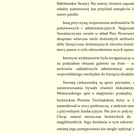
Habsburskie Sereje). Nie należy również zapom
władzy państwowej (na przykład zarządców leś
nawet parafie.
Inną przyczyną rozproszenia archiwaliów S
państwowych i administracyjnych. Najpowa
Suwalszczyzna weszła w skład Prus Nowowsc
skupiano wówczas wiele doniosłych archiwó
dóbr Sereje) oraz drobniejszych zbiorów (wi
mocy prawa w celu udowodnienia swych uprawn
Istotnym wydarzeniem była reorganizacja a
za podziałem obszaru guberni na dwie – s
archiwów zakładowych administracji woje
wojewódzkiego niezbędne do bieżącej działaln
Swoistą ciekawostką są spory prywatne,
zainteresowania bywały również dokument
Wiśniewskiego spór o majętności pomiędzy
berżnickim Piotrem Trochańskim, który w 1
zamordował w nocy proboszcza, a rankiem star
z przywilejem fundacyjnym. Nie jest to jedyny 
Chcąc zmusić mieszczan berżnickich do p
magdeburskich. Jego działania w tym zakresi
zmianę jego postępowania nie mogły wpłynąć 