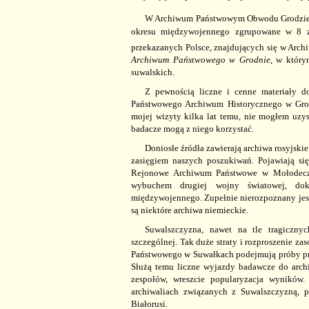
W Archiwum Państwowym Obwodu Grodzie
okresu międzywojennego zgrupowane w 8 z
przekazanych Polsce, znajdujących się w Ar
Archiwum Państwowego w
Grodnie,
w którym
suwalskich.
Z pewnością liczne i cenne materiały d
Państwowego Archiwum Historycznego w Gro
mojej wizyty kilka lat temu, nie mogłem uzys
badacze mogą z niego korzystać.
Doniosłe źródła zawierają archiwa rosyjskie
zasięgiem naszych poszukiwań. Pojawiają się
Rejonowe Archiwum Państwowe w Mołodeczn
wybuchem drugiej wojny światowej, do
międzywojennego. Zupełnie nierozpoznany jest
są niektóre archiwa niemieckie.
Suwalszczyzna, nawet na tle tragicznyc
szczególnej. Tak duże straty i rozproszenie 
Państwowego w Suwałkach podejmują próby prześ
Służą temu liczne wyjazdy badawcze do arch
zespołów, wreszcie popularyzacja wynikó
archiwaliach związanych z Suwalszczyzną, p
Białorusi.