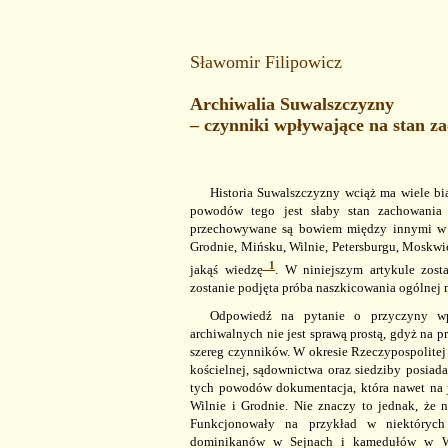
Sławomir Filipowicz
Archiwalia Suwalszczyzny
– czynniki wpływające na stan z
Historia Suwalszczyzny wciąż ma wiele bi
powodów tego jest słaby stan zachowania 
przechowywane są bowiem między innymi w 
Grodnie, Mińsku, Wilnie, Petersburgu, Moskwi
1
jakąś wiedzę
. W
niniejszym artykule zost
zostanie podjęta próba naszkicowania ogólnej
Odpowiedź na pytanie o przyczyny wpł
archiwalnych nie jest sprawą prostą, gdyż na prz
szereg czynników. W okresie Rzeczypospolitej
kościelnej, sądownictwa oraz siedziby posia
tych powodów dokumentacja, która nawet na j
Wilnie i Grodnie. Nie znaczy to jednak, że 
Funkcjonowały na przykład w niektórych
dominikanów w Sejnach i kamedułów w
W